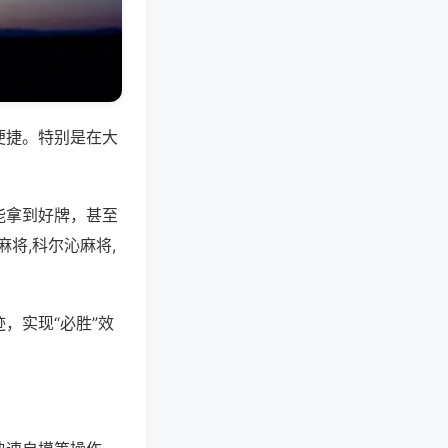
便捷。特别是在大
能拿到好牌，甚至
将,科尔沁麻将,
，实现“必胜”效
。