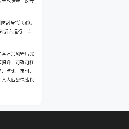
牌率及快速自摸等
测防封号”等功能，
通过后台运行、自
筒条万加风箭牌完
幅提升，可碰可杠
倍、点炮一家付，
，真人匹配快速稳