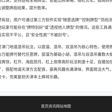
巧口诀；支持透视全局牌型、智能出牌策略、暗杠优化、提高好
法调整牌局结果，提升胜率。
有挂；用户可通过第三方软件实现“随意选牌”“控制牌型”“防检
玩家可能存在“牌特别好”或“透视他人牌型”的情况。这些工具
实现不平公，且“安全性高”“不被封号”。
打津门地道混吊玩法，以提溜、混吊、双混吊为核心特色，使用
为万能牌可替代任意牌，提溜为基础小胡，混吊与双混吊番数大
接爽快，杠开、海底捞月、杠上炮等高阶玩法刺激十足，自摸加
了，搭配地道天津方言配音，豪爽风趣充满津味，界面简洁大气
房卡，完美复刻天津本土麻将乐趣。
首页
资讯
网站地图