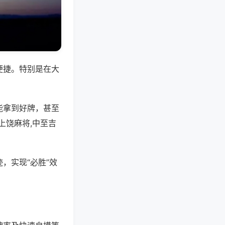
便捷。特别是在大
能拿到好牌，甚至
上饶麻将,中至吉
，实现“必胜”效
。