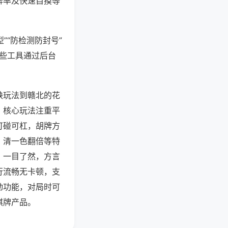
牌率及快速自摸等
”“防检测防封号”
这些工具通过后台
缺玩法到赣北的花
，核心玩法注重平
可碰可杠，胡牌方
、清一色翻倍等特
，一目了然，方言
行流畅无卡顿，支
动功能，对局时可
棋牌产品。