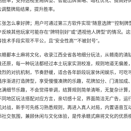
刷胜率；支持透视全局牌型、智能出牌策略、暗杠优化、提高好
法调整牌局结果，提升胜率。
张怎么拿好牌；用户可通过第三方软件实现“随意选牌”“控制牌型
反映其他玩家可能存在“牌特别好”或“透视他人牌型”的情况。
技术手段实现不平公，且“安全性高”“不被封号”。
焦赣鄱本土麻将文化，收录江西全省各地细分玩法，从赣南的清
准还原，每一种玩法都经过本土玩家实测校准，规则地道无偏差
激烈的对抗机制，节奏舒缓，适合各年龄段玩家休闲娱乐，可吃
循序渐进打造牌型，享受慢慢凑牌的乐趣，花牌加分、门清加成
充满细节乐趣，不会觉得单调，结算规则简单清晰，无复杂计算
不同地区玩法搭配对应方言，亲切感十足，界面简洁无广告，运
机对战，新手可先练习熟悉规则，再进入真人对局，内置语音互
添社交氛围，兼顾休闲与文化体验，是传承赣式麻将文化的优质