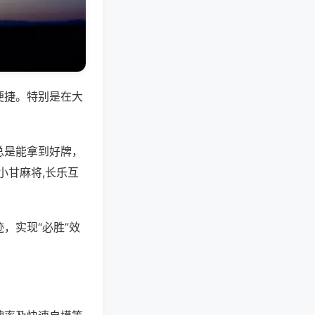
便捷。特别是在大
总是能拿到好牌，
小甘麻将,长乐互
，实现“必胜”效
。