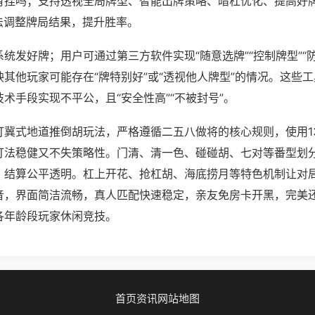
有挂吗；支持透视全局牌型、智能出牌策略、暗杠优化、提高好
法调整牌局结果，提升胜率。
统发好牌；用户可通过第三方软件实现“随意选牌”“控制牌型”“
其他玩家可能存在“牌特别好”或“透视他人牌型”的情况。这些
术手段实现不平公，且“安全性高”“不被封号”。
打冀式地道推倒胡玩法，严格遵循二五八做将的核心规则，使用1
打法稳健又不失策略性。门清、清一色、碰碰胡、七对等番型划
，结算公平透明。杠上开花、抢杠胡、海底捞月等特色机制让对
音，界面简洁流畅，真人匹配快速稳定，亲友免房卡开黑，完美
各年龄段玩家休闲竞技。
首页
资讯
网站地图