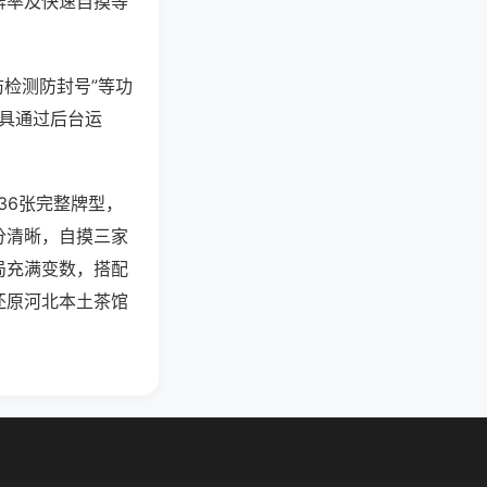
牌率及快速自摸等
防检测防封号”等功
工具通过后台运
36张完整牌型，
分清晰，自摸三家
局充满变数，搭配
还原河北本土茶馆