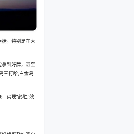
便捷。特别是在大
能拿到好牌，甚至
岛三打哈,白金岛
，实现“必胜”效
。