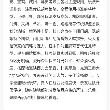
安、宝鸡、咸阳、延安等陕西各地主流规则，玩法严
谨朴实，注重传统胡牌策略，全程使用标准麻将牌
型，可碰可杠，部分玩法支持吃牌，胡牌规则清晰，
门清、夹胡、单吊、清一色、碰碰胡等传统牌型番数
划分清晰，策略性十足，核心亮点在于闭门胡、飘胡
等特色胡型，闭门听牌后胡牌番数大幅提升，极大考
验玩家的策略与定力，红中作为宝牌可替代任意牌
型，提升胡牌概率，杠牌结算实时到账，明杠暗杠收
益区分明确，流局查叫保障对局公平，避免消极对
局，搭配地道陕西方言配音，朴实厚重，充满三秦大
地地域特色，界面设计简洁大气，操作流畅顺手，长
辈也能轻松玩转，真人在线匹配速度快，亲友组队开
黑便捷，随时随地都能感受陕西麻将的严谨与乐趣，
是陕西玩家线上搓麻的首选。