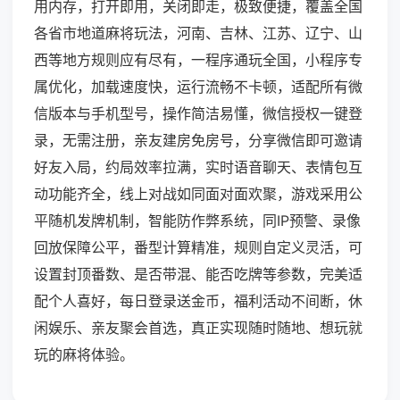
用内存，打开即用，关闭即走，极致便捷，覆盖全国
各省市地道麻将玩法，河南、吉林、江苏、辽宁、山
西等地方规则应有尽有，一程序通玩全国，小程序专
属优化，加载速度快，运行流畅不卡顿，适配所有微
信版本与手机型号，操作简洁易懂，微信授权一键登
录，无需注册，亲友建房免房号，分享微信即可邀请
好友入局，约局效率拉满，实时语音聊天、表情包互
动功能齐全，线上对战如同面对面欢聚，游戏采用公
平随机发牌机制，智能防作弊系统，同IP预警、录像
回放保障公平，番型计算精准，规则自定义灵活，可
设置封顶番数、是否带混、能否吃牌等参数，完美适
配个人喜好，每日登录送金币，福利活动不间断，休
闲娱乐、亲友聚会首选，真正实现随时随地、想玩就
玩的麻将体验。