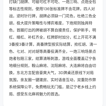
打缺门胡牌、可碰可杠不可吃、一炮三响、点炮全包
等标志性规则，使用136张标准牌不含花牌，四人对
战，逆时针行牌，胡牌必须缺一门花色，杜绝三色全
胡，极大提升策略性与博弈难度，下炮规则独具特
色，首圈打出的牌被胡不算自摸责任，保护新手，明
杠、暗杠、补杠齐全，杠牌即时加分，杠上开花不满
3番按3番计算，高番牌型按实际结算，抢杠胡、清一
色、七对、对对胡等高番役满齐全，一炮三响场景点
炮者包赔三家，结算清晰刺激，游戏全面覆盖辽宁各
地细分规则，鞍山麻将、沈阳麻将、大连麻将自由切
换，东北方言配音豪爽大气，3D牌桌还原线下对局
氛围，亲友圈一键建房、实时语音互动，双重防作弊
系统保障公平，免费畅玩无门槛，是辽宁老乡线上约
局、感受东北麻将魅力的首选。