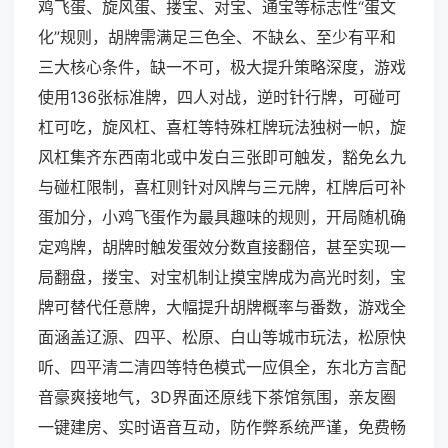
鸡飞蛋、旋风蛋、搂宝、对宝、通宝等标志性“蛋文
化”规则，胡牌需满足三色全、不缺幺、至少有平和
三大核心条件，缺一不可，极大提升策略深度，游戏
使用136张标准牌，四人对战，逆时针行牌，可碰可
杠可吃，旋风杠、喜杠等特殊杠牌玩法独树一帜，旋
风杠集齐东西南北或中发白三张即可触发，豁免幺九
与碰杠限制，喜杠则针对风牌与三元牌，杠牌后可补
蛋加分，小鸡飞蛋作为最具趣味的规则，开局随机确
定鸡牌，胡牌时触发蛋效分数直接翻倍，甚至实现一
局翻盘，搂宝、对宝机制让摸宝牌成为高光时刻，宝
牌可替代任意牌，大幅提升胡牌概率与番数，游戏全
面涵盖辽源、四平、松原、白山等城市玩法，松原快
听、四平清二清四等特色模式一应俱全，东北方言配
音豪爽接地气，3D界面还原线下茶馆氛围，亲友圈
一键建房、实时语音互动，防作弊系统严谨，免费畅