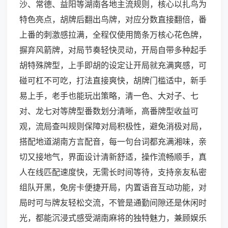
沙、常德、益阳等湖南各地主流规则，核心以扎鸟为
特色亮点，胡牌后翻出鸟牌，对应分数直接翻倍，番
上番的刺激感拉满，全程仅使用筒条万核心花色牌，
摒弃风箭牌，对局节奏轻快灵动，开局自带多种起手
胡特殊牌型，上手即胡的设定让开局就充满爽感，可
碰可杠不可吃，打法直接爽快，胡牌门槛适中，新手
易上手，老手也能玩出策略，清一色、大对子、七
对、龙七对等牌型番数划分清晰，高番牌型收益可
观，流局查叫规则保障对局积极性，避免消极对局，
搭配地道湖南方言配音，每一句台词都充满湘味，亲
切又接地气，界面设计清新舒适，操作流畅顺手，真
人在线匹配速度快，无需长时间等待，支持亲友私密
组队开黑，免房卡便捷开局，内置语音互动功能，对
局时可与牌友轻松交流，不管是通勤间隙还是休闲时
光，都能沉浸式感受湖南麻将的独特魅力，兼顾娱乐