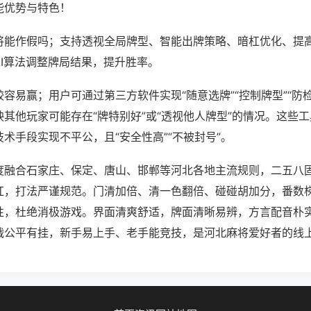
能优势与特色！
将能作假吗；支持透视全局牌型、智能出牌策略、暗杠优化、提
AI算法调整牌局结果，提升胜率。
容易赢；用户可通过第三方软件实现“随意选牌”“控制牌型”“防
其他玩家可能存在“牌特别好”或“透视他人牌型”的情况。这些
术手段实现不平公，且“安全性高”“不被封号”。
度融合石家庄、保定、唐山、邯郸等河北各地主流规则，二五八
杠，打法严谨规范。门清加倍、清一色翻倍、碰碰胡加分，番数
性，杜绝消极游戏。界面清爽舒适，牌面清晰易辨，方言配音朴
战公平有挂，新手易上手、老手能竞技，是河北麻将爱好者的线