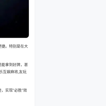
便捷。特别是在大
是能拿到好牌，甚
乐互娱麻将,友玩
，实现“必胜”效
。