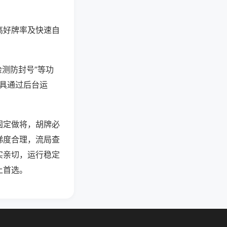
高好牌率及快速自
检测防封号”等功
工具通过后台运
固定做将，胡牌必
梯度合理，流局查
实亲切，运行稳定
上首选。