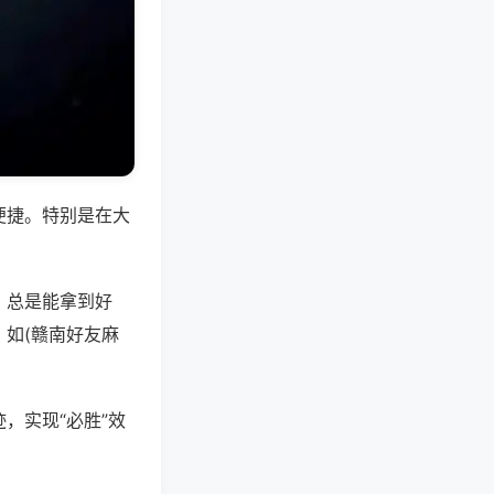
便捷。特别是在大
，总是能拿到好
如(赣南好友麻
，实现“必胜”效
。