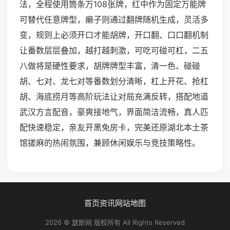
法，全程使用筒条万108张牌，红中作为固定万能牌
可替代任意牌型，癞子则通过翻牌随机生成，灵活多
变，规则上必须开口才能胡牌，开口翻、口口翻机制
让番数层层叠加，越打越刺激，可吃可碰可杠，二五
八做将是硬性要求，胡牌牌型丰富，清一色、碰碰
胡、七对、龙七对等番数划分清晰，杠上开花、抢杠
胡、海底捞月等高阶玩法让对局充满反转，搭配地道
武汉方言配音，豪爽接地气，界面简洁流畅，真人匹
配快速稳定，亲友开黑免房卡，完美还原湖北本土茶
馆搓麻的热闹氛围，兼顾休闲娱乐与竞技策略性。
首页
资讯
网站地图
2026 © 瑟斯网 版权所有 All Rights Reserved