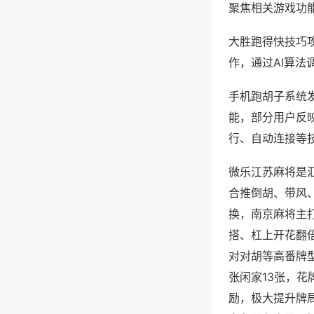
聚焦相关游戏功
大胜跑得快技巧
作，通过AI算法
手机跑胡子系统发
能，部分用户反映
行、自动连接等技
微乐江苏麻将是
合推倒胡、带风、
换，南京麻将主
搭、杠上开花翻
对对胡等高番牌
张闲家13张，
励，极大提升牌