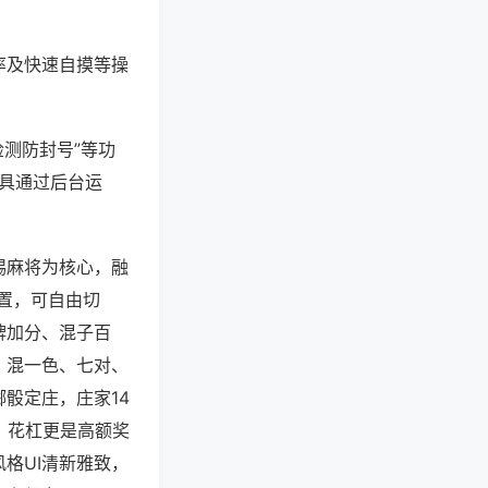
率及快速自摸等操
检测防封号”等功
工具通过后台运
锡麻将为核心，融
配置，可自由切
牌加分、混子百
、混一色、七对、
骰定庄，庄家14
，花杠更是高额奖
格UI清新雅致，