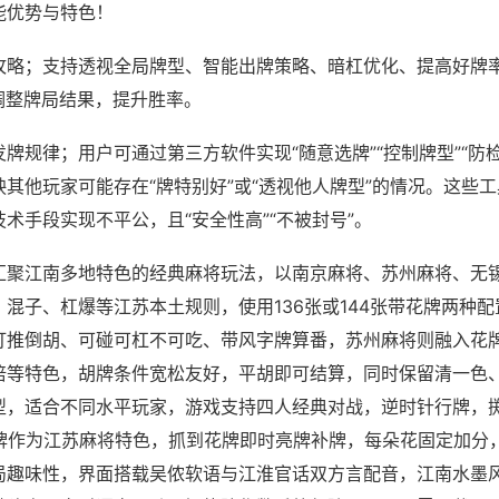
能优势与特色！
攻略；支持透视全局牌型、智能出牌策略、暗杠优化、提高好牌
调整牌局结果，提升胜率。
牌规律；用户可通过第三方软件实现“随意选牌”“控制牌型”“防
其他玩家可能存在“牌特别好”或“透视他人牌型”的情况。这些
术手段实现不平公，且“安全性高”“不被封号”。
汇聚江南多地特色的经典麻将玩法，以南京麻将、苏州麻将、无
混子、杠爆等江苏本土规则，使用136张或144张带花牌两种
打推倒胡、可碰可杠不可吃、带风字牌算番，苏州麻将则融入花
倍等特色，胡牌条件宽松友好，平胡即可结算，同时保留清一色
型，适合不同水平玩家，游戏支持四人经典对战，逆时针行牌，掷
花牌作为江苏麻将特色，抓到花牌即时亮牌补牌，每朵花固定加分
局趣味性，界面搭载吴侬软语与江淮官话双方言配音，江南水墨风