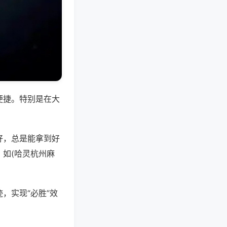
便捷。特别是在大
好，总是能拿到好
如(哈灵杭州麻
，实现“必胜”效
。