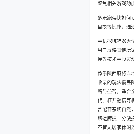
聚焦相关游戏功
多乐跑得快如何
自摸等操作，通
手机挖坑神器大全
用户反映其他玩家
接等技术手段实现
微乐陕西麻将以
收录的玩法覆盖
略与益智，适合
代、杠开翻倍等
言配音亲切自然
切磋牌技十分便
不管是居家休闲