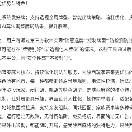
能优势与特色！
让系统发好牌；支持透视全局牌型、智能出牌策略、暗杠优化、
过AI算法调整牌局结果，提升胜率。
；用户可通过第三方软件实现“随意选牌”“控制牌型”“防检测防
可能存在“牌特别好”或“透视他人牌型”的情况。这些工具通过
不平公，且“安全性高”“不被封号”。
地道秦麻为核心，持续优化玩法与服务，为陕西玩家带来更优质
陕西所有地市，每一种都精准还原当地规则，地道性拉满，玩法
全年龄段玩家，闭门胡、飘胡等特色胡型，是陕西麻将的核心魅
机制，让对局更具乐趣，界面设计人性化，操作简单顺手，适配
，地域氛围感拉满，支持亲友组队、同城匹配、家族赛事等多种
捷，运行稳定无故障，无付费陷阱，免费畅玩，界面简洁无广告
还是外出通勤，都能随时开局，感受陕西麻将的独特魅力，是陕