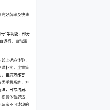
提高好牌率及快速
封号”等功能，部分
后台运行、自动连
的线上搓麻体验，
严谨朴实，注重策
力，宝牌万能替
各类手机系统，方
玩法，日常约局、
，视觉体验舒适，
西玩家不可或缺的