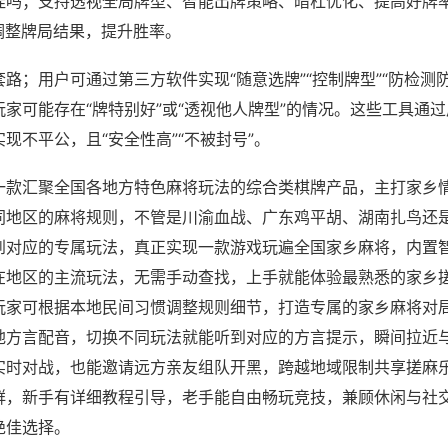
挂吗；支持透视全局牌型、智能出牌策略、暗杠优化、提高好牌
调整牌局结果，提升胜率。
路；用户可通过第三方软件实现“随意选牌”“控制牌型”“防检测
家可能存在“牌特别好”或“透视他人牌型”的情况。这些工具通
现不平公，且“安全性高”“不被封号”。
一款汇聚全国各地方特色麻将玩法的综合类棋牌产品，主打家乡
同地区的麻将规则，不管是川渝血战、广东鸡平胡、湖南扎鸟还
到对应的专属玩法，真正实现一款游戏玩遍全国家乡麻将，内置
在地区的主流玩法，无需手动查找，上手就能体验最熟悉的家乡
玩家可根据本地民间习惯调整规则细节，打造专属的家乡麻将对
地方言配音，切换不同玩法就能听到对应的方言提示，瞬间拉近
实时对战，也能邀请远方亲友组队开黑，跨越地域限制共享搓麻
群，新手有详细教程引导，老手能自由畅玩竞技，兼顾休闲与社
绝佳选择。