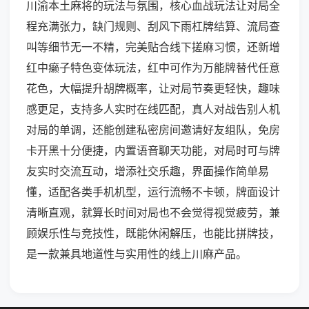
川渝本土麻将的玩法与氛围，核心血战玩法让对局全
程充满张力，缺门规则、刮风下雨杠牌结算、流局查
叫等细节无一不精，完美贴合线下搓麻习惯，还新增
红中癞子特色变体玩法，红中可作为万能牌替代任意
花色，大幅提升胡牌概率，让对局节奏更轻快，趣味
感更足，支持多人实时在线匹配，真人对战告别人机
对局的单调，还能创建私密房间邀请好友组队，免房
卡开黑十分便捷，内置语音聊天功能，对局时可与牌
友实时交流互动，增添社交乐趣，界面操作简单易
懂，适配各类手机机型，运行流畅不卡顿，牌面设计
清晰直观，就算长时间对局也不会觉得视觉疲劳，兼
顾娱乐性与竞技性，既能休闲解压，也能比拼牌技，
是一款兼具地道性与实用性的线上川麻产品。