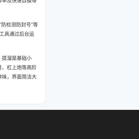
牌率及快速自摸等
“防检测防封号”等
些工具通过后台运
，提溜是基础小
月、杠上炮等高阶
津味，界面简洁大