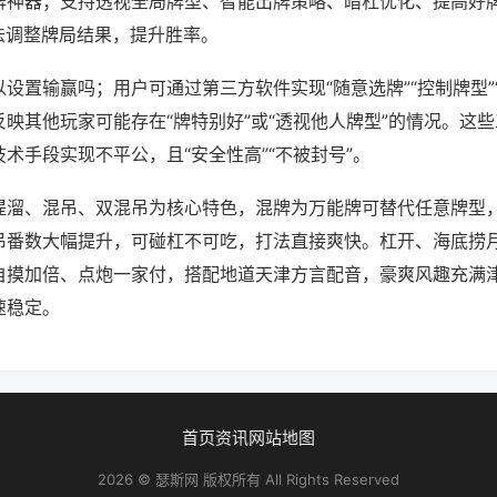
牌神器；支持透视全局牌型、智能出牌策略、暗杠优化、提高好
法调整牌局结果，提升胜率。
设置输赢吗；用户可通过第三方软件实现“随意选牌”“控制牌型”
映其他玩家可能存在“牌特别好”或“透视他人牌型”的情况。这
术手段实现不平公，且“安全性高”“不被封号”。
提溜、混吊、双混吊为核心特色，混牌为万能牌可替代任意牌型
吊番数大幅提升，可碰杠不可吃，打法直接爽快。杠开、海底捞
自摸加倍、点炮一家付，搭配地道天津方言配音，豪爽风趣充满
速稳定。
首页
资讯
网站地图
2026 © 瑟斯网 版权所有 All Rights Reserved