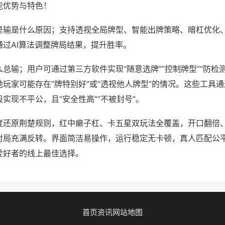
能优势与特色！
是输是什么原因；支持透视全局牌型、智能出牌策略、暗杠优化
通过AI算法调整牌局结果，提升胜率。
总输；用户可通过第三方软件实现“随意选牌”“控制牌型”“防检
玩家可能存在“牌特别好”或“透视他人牌型”的情况。这些工具
实现不平公，且“安全性高”“不被封号”。
度还原荆楚规则，红中癞子杠、卡五星双玩法全覆盖，开口翻倍
对局充满反转。界面简洁易操作，运行稳定无卡顿，真人匹配公
爱好者的线上最佳选择。
首页
资讯
网站地图