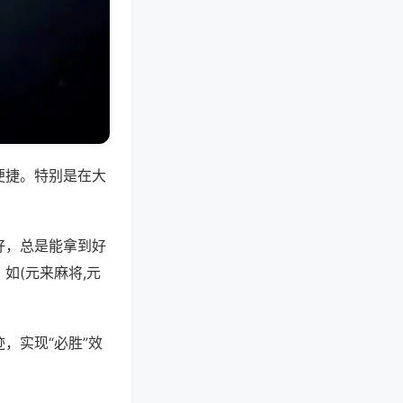
便捷。特别是在大
好，总是能拿到好
如(元来麻将,元
，实现“必胜”效
。