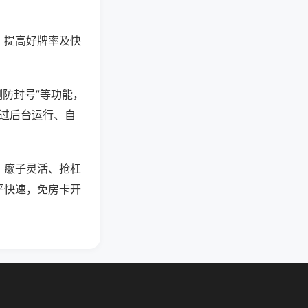
、提高好牌率及快
测防封号”等功能，
通过后台运行、自
、癞子灵活、抢杠
平快速，免房卡开