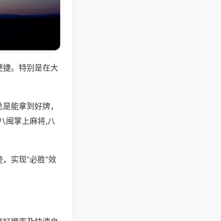
便捷。特别是在大
总是能拿到好牌，
八闽掌上麻将,八
，实现“必胜”效
。