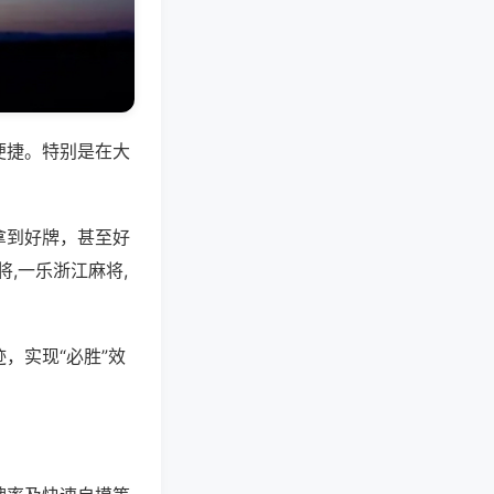
便捷。特别是在大
拿到好牌，甚至好
,一乐浙江麻将,
，实现“必胜”效
。