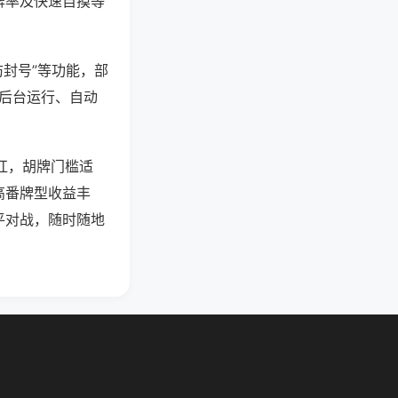
牌率及快速自摸等
防封号”等功能，部
过后台运行、自动
碰杠，胡牌门槛适
高番牌型收益丰
平对战，随时随地