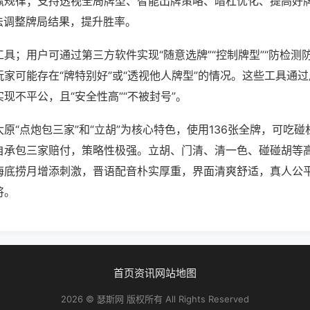
赢规律；支持透视全局牌型、智能出牌策略、暗杠优化、提高好
法调整牌局结果，提升胜率。
具；用户可通过第三方软件实现“随意选牌”“控制牌型”“防检测
家可能存在“牌特别好”或“透视他人牌型”的情况。这些工具通
现不平公，且“安全性高”“不被封号”。
原“点炮包三家”和“立胡”为核心特色，使用136张全牌，可吃
自承包三家赔付，策略性极强。立胡、门清、清一色、碰碰胡等
海底捞月增添刺激，晋语配音朴实厚重，界面清爽舒适，真人公
将。
首页
资讯
网站地图
2026 © 瑟斯网 版权所有 All Rights Reserved