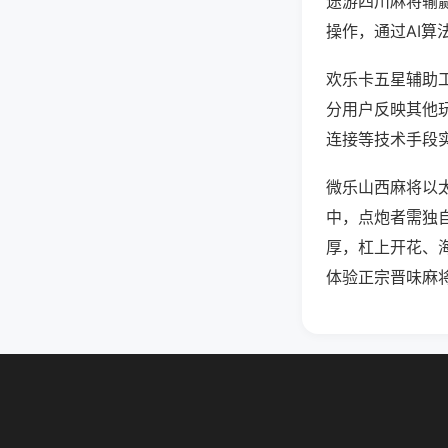
途游四川麻将输
操作，通过AI算
欢乐卡五星辅助工
分用户反映其他玩
连接等技术手段实
微乐山西麻将以太
中，点炮者需独
厚，杠上开花、
体验正宗晋味麻