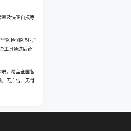
牌率及快速自摸等
”“防检测防封号”
这些工具通过后台
约局，覆盖全国各
满。无广告、无付
。