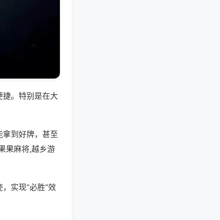
便捷。特别是在大
能拿到好牌，甚至
果果麻将,越乡游
，实现“必胜”效
。