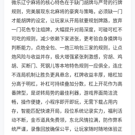
微乐辽宁麻将的核心特色在于缺门胡牌与严苛的行牌
规则，完美展现东北麻将的豪爽与策略，必须缺一门
才能胡牌的设定，让玩家从开局就要规划牌路，放弃
一门花色专注组牌，大幅提升对局深度，可碰可杠不
可吃的规则，减少依赖下家进张，更考验自身摸牌与
判断能力，点炮全包、一炮三响包三家的规则，让点
炮风险与收益并存，极大增强紧张刺激感，穷胡、鸡
胡、买断门、死钢儿等本地特色规则一应俱全，连庄
不连局机制让胜负更具悬念，杠牌收益丰厚，暗杠加
分高于明杠，补杠可持续叠加分数，杠上开花作为高
番牌型，是逆转局势的最佳利器，游戏界面简洁流
畅，操作便捷，小程序即开即玩，无需下载占用内
存，智能匹配快速开局，段位系统记录实力，福利活
动不断，金币道具免费领，东北风情拉满，防作弊系
统严谨，录像回放确保公平，让玩家随时随地体验正