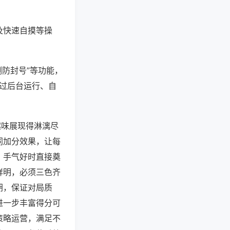
及快速自摸等操
测防封号”等功能，
通过后台运行、自
趣味展现得淋漓尽
同加分效果，让每
，手气好时直接奠
鲜明，必须三色齐
胡，保证对局质
进一步丰富得分可
策略运营，满足不