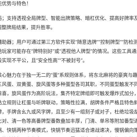
能优势与特色！
吗；支持透视全局牌型、智能出牌策略、暗杠优化、提高好牌率
调整牌局结果，提升胜率。
助器；用户可通过第三方软件实现“随意选牌”“控制牌型”“防检
玩家可能存在“牌特别好”或“透视他人牌型”的情况。这些工具
实现不平公，且“安全性高”“不被封号”。
核心魅力在于独一无二的“蛋”系规则体系，将东北麻将的豪爽与
三风蛋、双黄蛋、旋风蛋等多种蛋型各司其职，不同蛋型触发不
惊喜，旋风蛋作为高阶玩法，集齐特定牌组即可触发爆炸式加分
站立规则让杠蛋与听牌联动，策略性拉满，胡牌条件严格且特色
牌，手牌含幺九或风字牌，且至少有一组刻子或对子，杜绝垃圾
七对、清一色等高番牌型番数叠加丰厚，门清、单吊等附加番型
锅、快锅两种节奏模式，快锅节奏迅猛适合速战速决，慢锅偏向