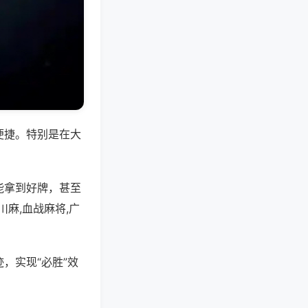
便捷。特别是在大
能拿到好牌，甚至
麻,血战麻将,广
，实现“必胜”效
。